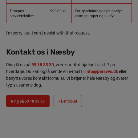
Timepris
990,00 kr.
For specialarbejde på gasfyr,
servicetekniker
varmepumper og oliefyr.
I'm sorry, but I can’t assist with that request.
Kontakt os i Næsby
Ring til os på
59 18 33 30
, vi er klar til at hjælpe fra kl. 7 på
hverdage. Du kan også sende en e-mail til
info@persvvs.dk
eller
benytte vores kontaktformular. Vi betjener hele Næsby og svarer
typisk samme dag.
Ring på 59 18 33 30
Få et tilbud