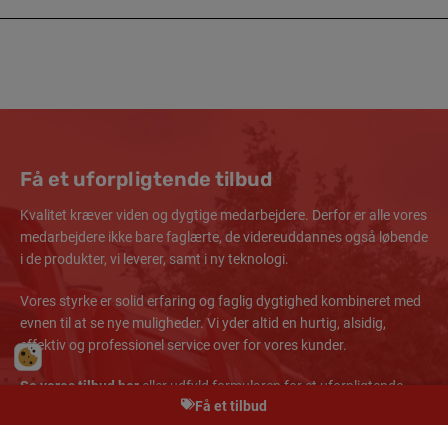
Få et uforpligtende tilbud
Kvalitet kræver viden og dygtige medarbejdere. Derfor er alle vores
medarbejdere ikke bare faglærte, de videreuddannes også løbende
i de produkter, vi leverer, samt i ny teknologi.
Vores styrke er solid erfaring og faglig dygtighed kombineret med
evnen til at se nye muligheder. Vi yder altid en hurtig, alsidig,
effektiv og professionel service over for vores kunder.
Se vores tilbud her
eller udfyld formularen for et uforpligtende
Få et tilbud
tilbud. Så ringer vi dig op