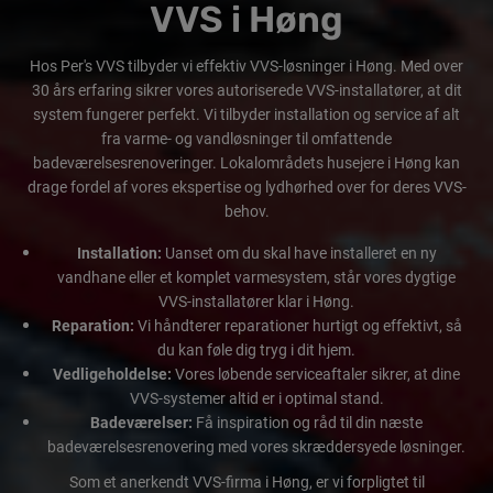
VVS i Høng
Hos Per's VVS tilbyder vi effektiv VVS-løsninger i Høng. Med over
30 års erfaring sikrer vores autoriserede VVS-installatører, at dit
system fungerer perfekt. Vi tilbyder installation og service af alt
fra varme- og vandløsninger til omfattende
badeværelsesrenoveringer. Lokalområdets husejere i Høng kan
drage fordel af vores ekspertise og lydhørhed over for deres VVS-
behov.
Installation:
Uanset om du skal have installeret en ny
vandhane eller et komplet varmesystem, står vores dygtige
VVS-installatører klar i Høng.
Reparation:
Vi håndterer reparationer hurtigt og effektivt, så
du kan føle dig tryg i dit hjem.
Vedligeholdelse:
Vores løbende serviceaftaler sikrer, at dine
VVS-systemer altid er i optimal stand.
Badeværelser:
Få inspiration og råd til din næste
badeværelsesrenovering med vores skræddersyede løsninger.
Som et anerkendt VVS-firma i Høng, er vi forpligtet til