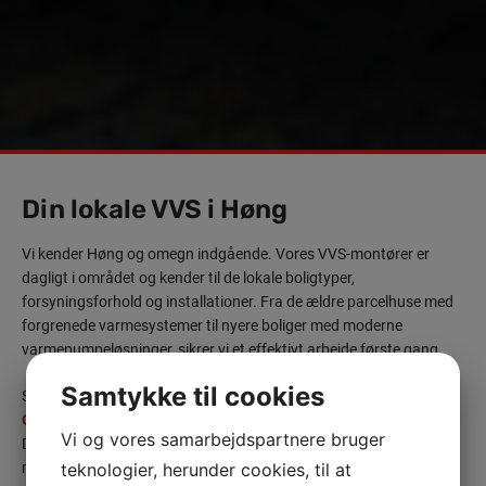
Din lokale VVS i Høng
Vi kender Høng og omegn indgående. Vores VVS-montører er
dagligt i området og kender til de lokale boligtyper,
forsyningsforhold og installationer. Fra de ældre parcelhuse med
forgrenede varmesystemer til nyere boliger med moderne
varmepumpeløsninger, sikrer vi et effektivt arbejde første gang.
Samtykke til cookies
Som autoriserede VVS-installatører og medlemmer af
TEKNIQ
Garantiordningen
, samarbejder vi med OK om serviceopgaver.
Vi og vores samarbejdspartnere bruger
Dette betyder, at du som kunde i Høng er godt dækket, hvis noget
mod forventning ikke er på standard. Vi tager vores autorisation
teknologier, herunder cookies, til at