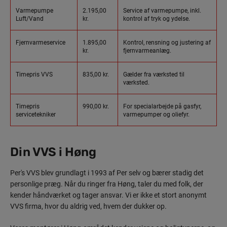
Varmepumpe
2.195,00
Service af varmepumpe, inkl.
Luft/Vand
kr.
kontrol af tryk og ydelse.
Fjernvarmeservice
1.895,00
Kontrol, rensning og justering af
kr.
fjernvarmeanlæg.
Timepris VVS
835,00 kr.
Gælder fra værksted til
værksted.
Timepris
990,00 kr.
For specialarbejde på gasfyr,
servicetekniker
varmepumper og oliefyr.
Din VVS i Høng
Per's VVS blev grundlagt i 1993 af Per selv og bærer stadig det
personlige præg. Når du ringer fra Høng, taler du med folk, der
kender håndværket og tager ansvar. Vi er ikke et stort anonymt
VVS firma, hvor du aldrig ved, hvem der dukker op.