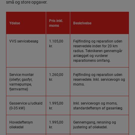
små og store opgaver.
Pris inkl.
Ydelse
Beskrivelse
moms
VVS servicebesøg
1.105,00
Fejlfinding og reparation uden
kr.
reservedele inden for 20 km
radius. Teknikeren gennemgår
anlægget og vurderer
reparationens omfang.
Service montør
1.260,00
Fejlfinding og reparation uden
(oliefyr, gasfyr,
kr.
reservedele. Inkl. servicevogn og
varmepumpe,
moms.
fjernvarme)
Gasservice u/udkald
1.995,00
Inkl. servicevogn og moms,
(0-35 kW)
kr.
standardeftersyn af gasanlæg.
Hovedeftersyn
1.995,00
Gennemgang, rensning og
oliekedel
kr.
justering af oliekedel.