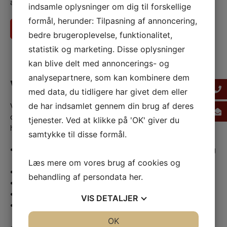
alvorligt og anvender kun materialer og løsninger, vi står inde for.
indsamle oplysninger om dig til forskellige
formål, herunder: Tilpasning af annoncering,
Ring på 59 18 33 30
Få et tilbud
bedre brugeroplevelse, funktionalitet,
statistik og marketing. Disse oplysninger
kan blive delt med annoncerings- og
analysepartnere, som kan kombinere dem
VVS-tjenester i Høng
med data, du tidligere har givet dem eller
Vi håndterer VVS-opgaver af alle typer for kunder i Høng og
de har indsamlet gennem din brug af deres
omegn. Uanset om det er til private hjem eller virksomheder,
tjenester. Ved at klikke på 'OK' giver du
hjælper vi med følgende tjenester:
samtykke til disse formål.
Varmepumper
og
jordvarmeanlæg
- rådgivning, installation og
vedligeholdelse
Læs mere om vores brug af cookies og
Gaskedler
og
gasfyr
- montering og regelmæssig service
behandling af persondata
her
.
Oliefyr
- serviceeftersyn og udskiftning
Fjernvarme
- tilslutning og justering
VIS
DETALJER
Badeværelsesløsninger
- komplet renovering eller mindre
forbedringer
JA
NEJ
OK
JA
NEJ