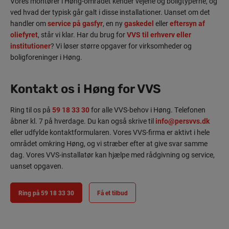
Vores montører i Høng-området kender vejene og boligtyperne, og
ved hvad der typisk går galt i disse installationer. Uanset om det
handler om
service på gasfyr
, en ny
gaskedel
eller
eftersyn af
oliefyret
, står vi klar. Har du brug for
VVS til erhverv eller
institutioner
? Vi løser større opgaver for virksomheder og
boligforeninger i Høng.
Kontakt os i Høng for VVS
Ring til os på
59 18 33 30
for alle VVS-behov i Høng. Telefonen
åbner kl. 7 på hverdage. Du kan også skrive til
info@persvvs.dk
eller udfylde kontaktformularen. Vores VVS-firma er aktivt i hele
området omkring Høng, og vi stræber efter at give svar samme
dag. Vores VVS-installatør kan hjælpe med rådgivning og service,
uanset opgaven.
Ring på 59 18 33 30
Få et tilbud