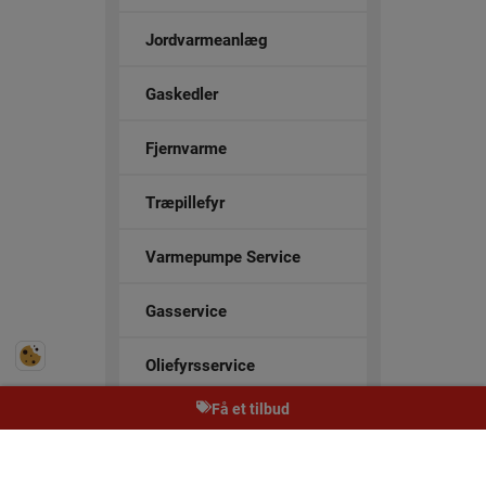
Jordvarmeanlæg
Gaskedler
Fjernvarme
Træpillefyr
Varmepumpe Service
Gasservice
Oliefyrsservice
Få et tilbud
Badeværelser