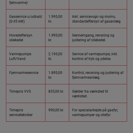
fjernvarme)
Gasservice u/udkald
1.995,00
Inkl. servicevogn og moms,
(0-35 kW)
kr.
standardeftersyn af gasanlæg.
Hovedeftersyn
1.995,00
Gennemgang, rensning og
oliekedel
kr.
justering af oliekedel.
Varmepumpe
2.195,00
Service af varmepumpe, inkl.
Luft/Vand
kr.
kontrol af tryk og ydelse.
Fjernvarmeservice
1.895,00
Kontrol, rensning og justering af
kr.
fjernvarmeanlæg.
Timepris VVS
835,00 kr.
Gælder fra værksted til
værksted.
Timepris
990,00 kr.
For specialarbejde på gasfyr,
servicetekniker
varmepumper og oliefyr.