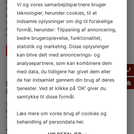
Som autoriserede installatører er vi medlem af
TEKNIQ
Vi og vores samarbejdspartnere bruger
Garantiordningen
og samarbejder med OK om serviceopgaver.
teknologier, herunder cookies, til at
Det betyder, at kunder i Frederikssund kan føle sig trygge, fordi
indsamle oplysninger om dig til forskellige
vores arbejde er dækket, hvis der mod forventning skulle opstå
problemer. Vi benytter kun materialer og metoder, som vi kan stå
formål, herunder: Tilpasning af annoncering,
inde for og som overholder gældende standarder.
bedre brugeroplevelse, funktionalitet,
statistik og marketing. Disse oplysninger
Ring på 59 18 33 30
Få et tilbud
kan blive delt med annoncerings- og
analysepartnere, som kan kombinere dem
med data, du tidligere har givet dem eller
de har indsamlet gennem din brug af deres
Praktisk VVS-arbejde i
tjenester. Ved at klikke på 'OK' giver du
Frederikssund
samtykke til disse formål.
Vi udfører VVS-opgaver i alle områder af Frederikssund for både
private boligejere og virksomheder. Her er et udsnit af de opgaver,
Læs mere om vores brug af cookies og
vi oftest tager hånd om:
behandling af persondata
her
.
Varmepumper
og
jordvarmeanlæg
- fra rådgivning til