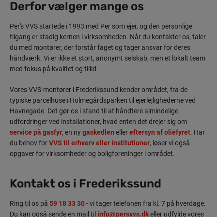
Derfor vælger mange os
Per's VVS startede i 1993 med Per som ejer, og den personlige
tilgang er stadig kernen i virksomheden. Når du kontakter os, taler
du med montører, der forstår faget og tager ansvar for deres
håndværk. Vi er ikke et stort, anonymt selskab, men et lokalt team
med fokus på kvalitet og tillid.
Vores VVS-montører i Frederikssund kender området, fra de
typiske parcelhuse i Holmegårdsparken til ejerlejlighederne ved
Havnegade. Det gør os i stand til at håndtere almindelige
udfordringer ved installationer, hvad enten det drejer sig om
service på gasfyr
, en ny
gaskedlen
eller
eftersyn af oliefyret
. Har
du behov for
VVS til erhverv eller institutioner
, løser vi også
opgaver for virksomheder og boligforeninger i området.
Kontakt os i Frederikssund
Ring til os på
59 18 33 30
- vi tager telefonen fra kl. 7 på hverdage.
Du kan også sende en mail til
info@persvvs.dk
eller udfylde vores