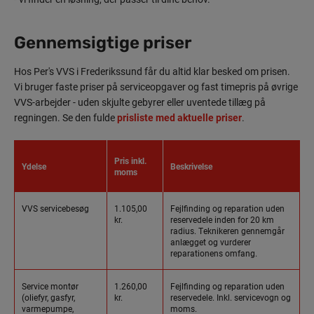
Gennemsigtige priser
Hos Per's VVS i Frederikssund får du altid klar besked om prisen.
Vi bruger faste priser på serviceopgaver og fast timepris på øvrige
VVS-arbejder - uden skjulte gebyrer eller uventede tillæg på
regningen. Se den fulde
prisliste med aktuelle priser
.
Pris inkl.
Ydelse
Beskrivelse
moms
VVS servicebesøg
1.105,00
Fejlfinding og reparation uden
kr.
reservedele inden for 20 km
radius. Teknikeren gennemgår
anlægget og vurderer
reparationens omfang.
Service montør
1.260,00
Fejlfinding og reparation uden
(oliefyr, gasfyr,
kr.
reservedele. Inkl. servicevogn og
varmepumpe,
moms.