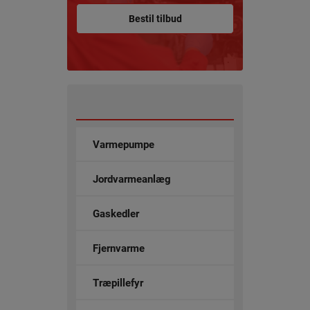
Bestil tilbud
Varmepumpe
Jordvarmeanlæg
Gaskedler
Fjernvarme
Træpillefyr