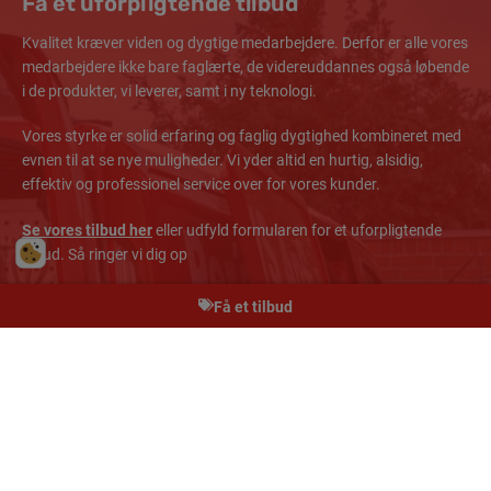
Få et uforpligtende tilbud
Kvalitet kræver viden og dygtige medarbejdere. Derfor er alle vores
medarbejdere ikke bare faglærte, de videreuddannes også løbende
i de produkter, vi leverer, samt i ny teknologi.
Vores styrke er solid erfaring og faglig dygtighed kombineret med
evnen til at se nye muligheder. Vi yder altid en hurtig, alsidig,
effektiv og professionel service over for vores kunder.
Se vores tilbud her
eller udfyld formularen for et uforpligtende
tilbud. Så ringer vi dig op
Få et tilbud
Navn
*
*
Adresse
*
Adresse
Postnummer