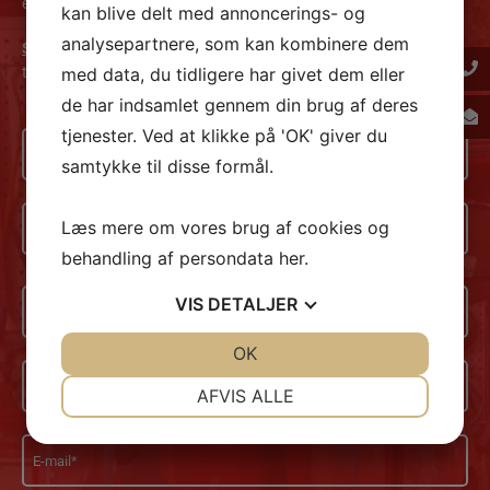
effektiv og professionel service over for vores kunder.
kan blive delt med annoncerings- og
analysepartnere, som kan kombinere dem
Se vores tilbud her
eller udfyld formularen for et uforpligtende
tilbud. Så ringer vi dig op
med data, du tidligere har givet dem eller
de har indsamlet gennem din brug af deres
tjenester. Ved at klikke på 'OK' giver du
Navn
*
samtykke til disse formål.
*
Adresse
Læs mere om vores brug af cookies og
*
behandling af persondata
her
.
Adresse
Postnummer
VIS
DETALJER
*
JA
NEJ
OK
JA
NEJ
By
NØDVENDIGE
PRÆFERENCER
AFVIS ALLE
*
JA
NEJ
JA
NEJ
E-
MARKETING
STATISTIK
mail