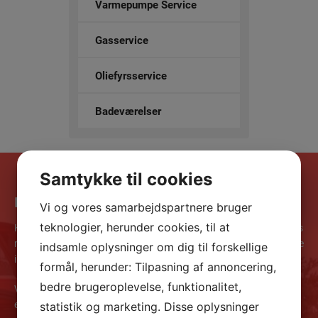
Varmepumpe Service
Gasservice
Oliefyrsservice
Badeværelser
Samtykke til cookies
Få et uforpligtende tilbud
Vi og vores samarbejdspartnere bruger
teknologier, herunder cookies, til at
Kvalitet kræver viden og dygtige medarbejdere. Derfor er alle vores
medarbejdere ikke bare faglærte, de videreuddannes også løbende
indsamle oplysninger om dig til forskellige
i de produkter, vi leverer, samt i ny teknologi.
formål, herunder: Tilpasning af annoncering,
bedre brugeroplevelse, funktionalitet,
Vores styrke er solid erfaring og faglig dygtighed kombineret med
evnen til at se nye muligheder. Vi yder altid en hurtig, alsidig,
statistik og marketing. Disse oplysninger